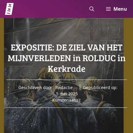
Ga
Menu
naar
de
inhoud
EXPOSITIE: DE ZIEL VAN HET
MIJNVERLEDEN in ROLDUC in
Kerkrade
Geschreven door:
Redactie
Gepubliceerd op:
5 mei 2025
Kunstenaar(s):