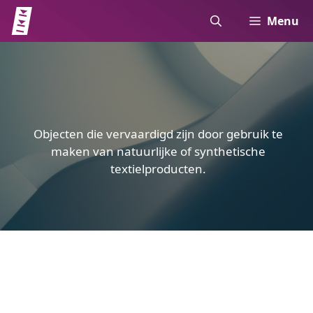
Ga
Menu
naar
de
inhoud
Objecten die vervaardigd zijn door gebruik te
maken van natuurlijke of synthetische
textielproducten.