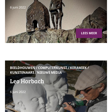
6 juni 2022
LEES MEER
BEELDHOUWEN
/
COMPUTERKUNST
/
KERAMIEK
/
KUNSTENAARS
/
NIEUWE MEDIA
Leo Horbach
6 juni 2022