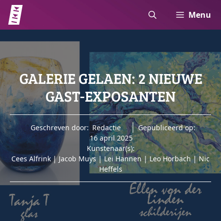
Ga
Menu
naar
de
inhoud
GALERIE GELAEN: 2 NIEUWE
GAST-EXPOSANTEN
Geschreven door:
Redactie
Gepubliceerd op:
16 april 2025
Kunstenaar(s):
Cees Alfrink
|
Jacob Muys
|
Lei Hannen
|
Leo Horbach
|
Nic
Heffels