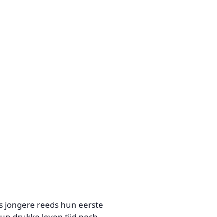
s jongere reeds hun eerste
un drukke leven tijd noch