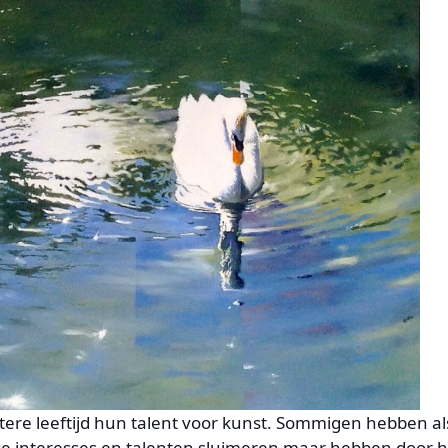
ere leeftijd hun talent voor kunst. Sommigen hebben al
e interesses en talenten sluimeren maar hebben door h