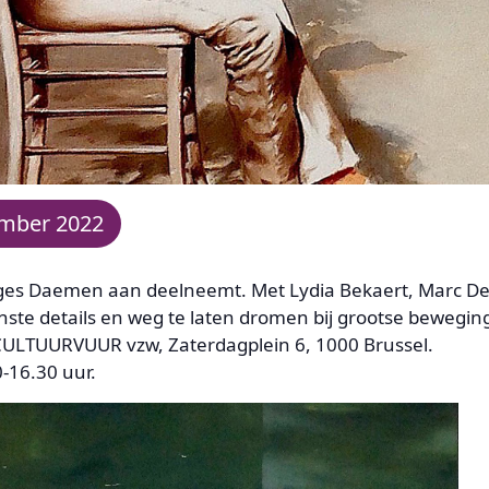
ember 2022
ges Daemen aan deelneemt. Met Lydia Bekaert, Marc D
nste details en weg te laten dromen bij grootse bewegin
j CULTUURVUUR vzw, Zaterdagplein 6, 1000 Brussel.
-16.30 uur.