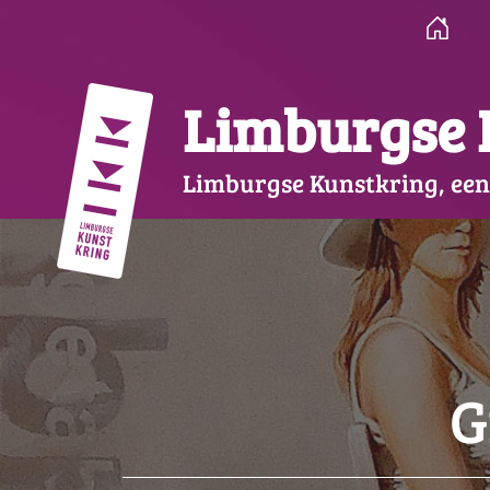
Ga
naar
de
inhoud
Limburgse 
Limburgse Kunstkring, een
G