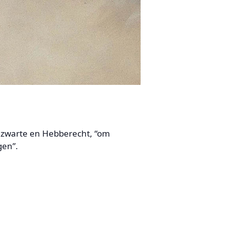
ezwarte en Hebberecht, “om
gen”.