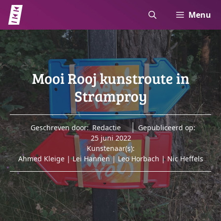
Ga
Menu
naar
de
inhoud
Mooi Rooj kunstroute in
Stramproy
Geschreven door:
Redactie
Gepubliceerd op:
25 juni 2022
Kunstenaar(s):
Ahmed Kleige
|
Lei Hannen
|
Leo Horbach
|
Nic Heffels