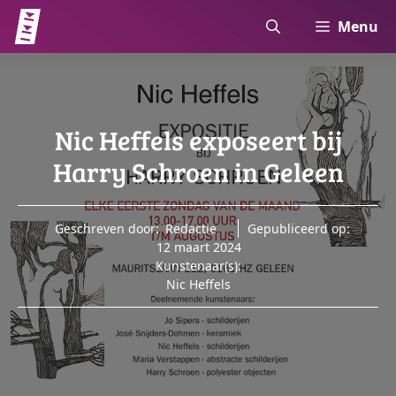
Ga
Menu
naar
de
inhoud
Nic Heffels exposeert bij
Harry Schroen in Geleen
Geschreven door:
Redactie
Gepubliceerd op:
12 maart 2024
Kunstenaar(s):
Nic Heffels