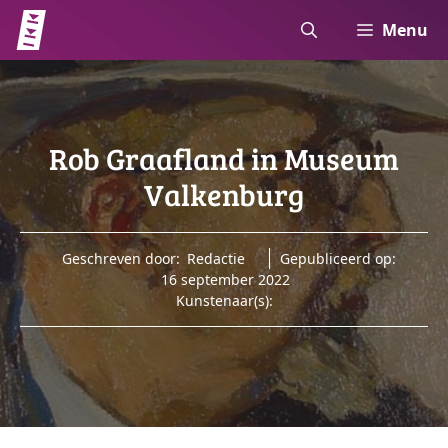
Ga
Menu
naar
de
inhoud
Rob Graafland in Museum
Valkenburg
Geschreven door:
Redactie
Gepubliceerd op:
16 september 2022
Kunstenaar(s):