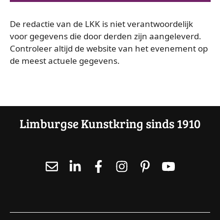
a
e
De redactie van de LKK is niet verantwoordelijk
e
v
voor gegevens die door derden zijn aangeleverd.
r
e
Controleer altijd de website van het evenement op
e
de meest actuele gegevens.
e
n
n
d
n
a
a
t
Limburgse Kunstkring sinds 1910
u
v
m
.
i
g
a
t