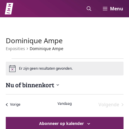
Ga
Menu
naar
de
inhoud
Dominique Ampe
Exposities
Dominique Ampe
Exposities
Er zijn geen resultaten gevonden.
B
W
e
r
e
Nu of binnenkort
i
c
S
h
e
t
e
Vandaag
Volgende
Exposities
Vorige
l
r
Expositie
e
g
c
Abonneer op kalender
t