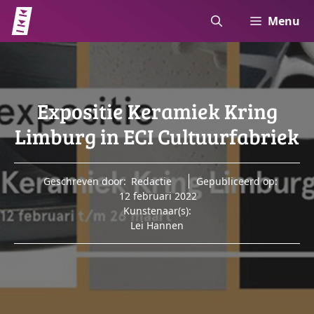
Ga
Menu
naar
de
inhoud
Expositie Keramiek Kring
Limburg in ECI Cultuurfabriek
Geschreven door:
Redactie
Gepubliceerd op:
12 februari 2022
Kunstenaar(s):
Lei Hannen