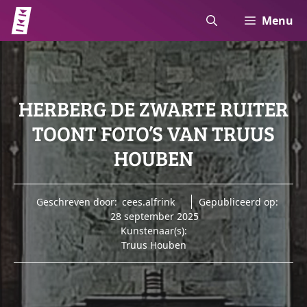
Ga
Menu
naar
de
inhoud
HERBERG DE ZWARTE RUITER
TOONT FOTO’S VAN TRUUS
HOUBEN
Geschreven door:
cees.alfrink
Gepubliceerd op:
28 september 2025
Kunstenaar(s):
Truus Houben