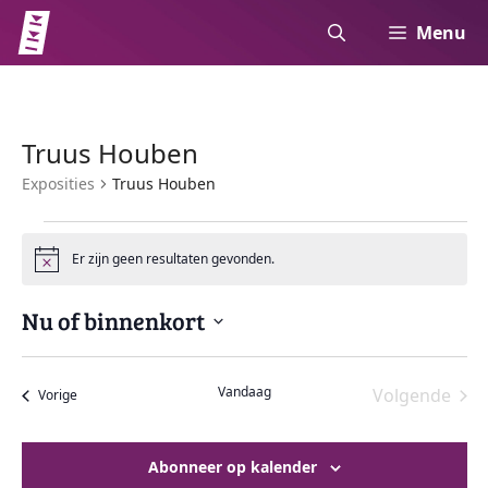
Ga
Menu
naar
de
inhoud
Truus Houben
Exposities
Truus Houben
Exposities
Er zijn geen resultaten gevonden.
B
W
e
r
e
Nu of binnenkort
i
c
S
h
e
t
e
Vandaag
Volgende
Exposities
Vorige
l
r
Expositie
e
g
c
Abonneer op kalender
t