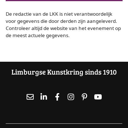
a
e
De redactie van de LKK is niet verantwoordelijk
e
v
voor gegevens die door derden zijn aangeleverd.
r
e
Controleer altijd de website van het evenement op
e
de meest actuele gegevens.
e
n
n
d
n
a
a
t
Limburgse Kunstkring sinds 1910
u
v
m
.
i
g
a
t