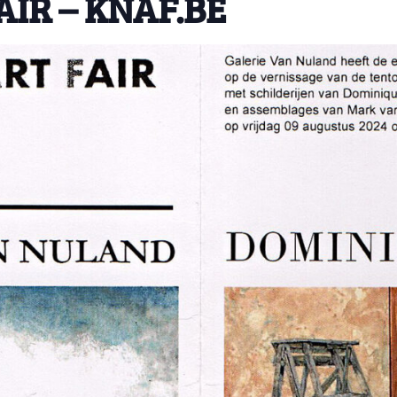
IR – KNAF.BE