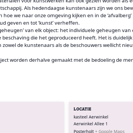
terialen voor kunstwerken kan ook gezien worden als 
schappij. Als hedendaagse kunstenaars zijn we ons bew
en hoe we naar onze omgeving kijken en in de ‘afvalber
 geven en tot ‘kunst’ verheffen.
‘geheugen’ van elk object: het individuele geheugen van
 beschaving die het geproduceerd heeft. Het is duidelij
an zowel de kunstenaars als de beschouwers wellicht ni
ject worden derhalve gemaakt met de bedoeling de mens
LOCATIE
kasteel Aerwinkel
Aerwinkel Allee 1
Posterholt
+ Google Maps