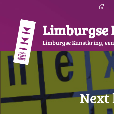
Ga
naar
de
inhoud
Limburgse 
Limburgse Kunstkring, een
Next 