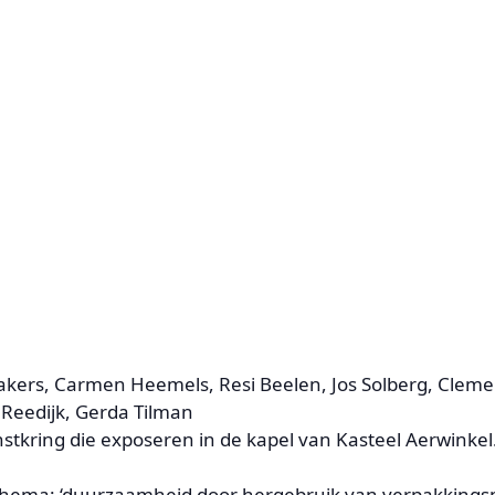
akers, Carmen Heemels, Resi Beelen, Jos Solberg, Cle
 Reedijk, Gerda Tilman
stkring die exposeren in de kapel van Kasteel Aerwinkel
le thema: ‘duurzaamheid door hergebruik van verpakkings