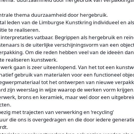
centrale thema duurzaamheid door hergebruik.
2-tal leden van de Limburgse Kunstkring individueel en a
ie te realiseren.
ei interpretaties vatbaar. Begrippen als hergebruik en reï
enaars is de uiterlijke verschijningsvorm van een objec
erpakking. Om die reden hebben veel van de ideeën dan
te realiseren kunstwerk.
 werk gaan is zeer uiteenlopend. Van het tot een kuns
ernatief gebruik van materialen voor een functioneel obj
egwerpmateriaal tot het ontwerpen van nieuwe verpakki
rd zijn weerslag in wijze waarop de werken vorm krijgen
erwerk, brons en keramiek, maar wel door een uitgebrei
cten.
ezig met trajecten van verwerking en ‘recycling’
tuur die ons is overgedragen en die door iedere generat
rdt.