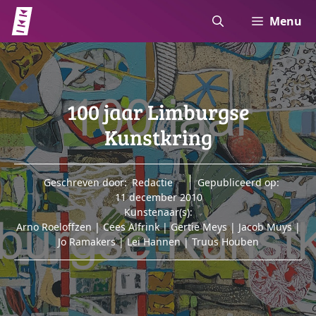
Ga
Menu
naar
de
inhoud
100 jaar Limburgse
Kunstkring
Geschreven door:
Redactie
Gepubliceerd op:
11 december 2010
Kunstenaar(s):
Arno Roeloffzen
|
Cees Alfrink
|
Gertie Meys
|
Jacob Muys
|
Jo Ramakers
|
Lei Hannen
|
Truus Houben