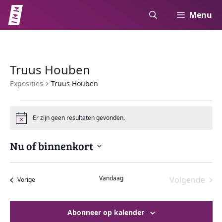
Ga
Menu
naar
de
inhoud
Truus Houben
Exposities
Truus Houben
Exposities
Er zijn geen resultaten gevonden.
B
W
e
r
e
Nu of binnenkort
i
c
S
h
e
t
e
Vandaag
Volgende
Exposities
Vorige
l
r
Expositie
e
g
c
Abonneer op kalender
t