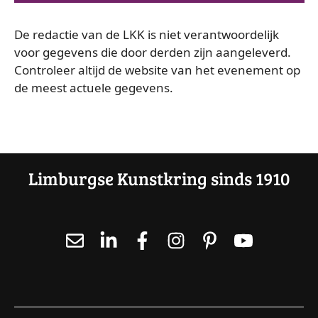
a
e
De redactie van de LKK is niet verantwoordelijk
e
v
voor gegevens die door derden zijn aangeleverd.
r
e
Controleer altijd de website van het evenement op
e
de meest actuele gegevens.
e
n
n
d
n
a
a
t
Limburgse Kunstkring sinds 1910
u
v
m
.
i
g
a
t