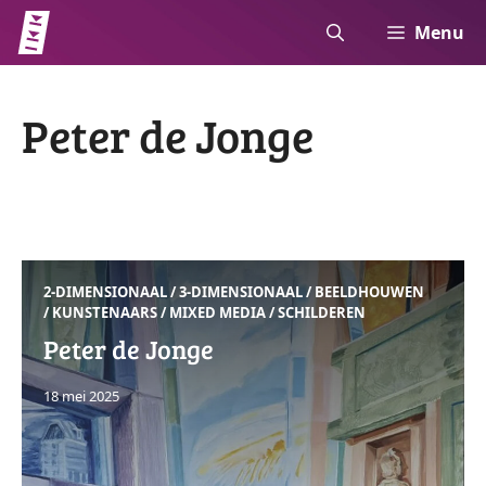
Ga
Menu
naar
de
inhoud
Peter de Jonge
2-DIMENSIONAAL
/
3-DIMENSIONAAL
/
BEELDHOUWEN
/
KUNSTENAARS
/
MIXED MEDIA
/
SCHILDEREN
Peter de Jonge
18 mei 2025