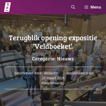
Ga
Menu
naar
de
inhoud
Terugblik opening expositie
‘Veldboeket’.
Categorie:
Nieuws
Geschreven door:
Redactie
Gepubliceerd op:
25 maart 2026
Kunstenaar(s):