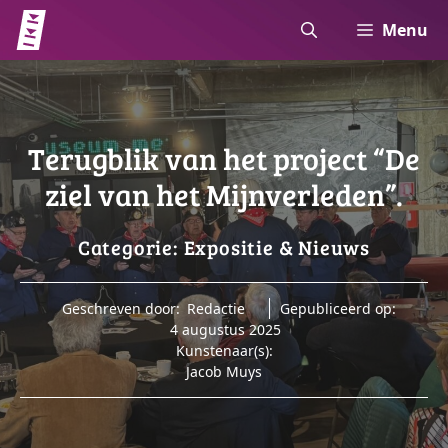
Ga
Menu
naar
de
inhoud
Terugblik van het project “De
ziel van het Mijnverleden”.
Categorie:
Expositie
&
Nieuws
Geschreven door:
Redactie
Gepubliceerd op:
4 augustus 2025
Kunstenaar(s):
Jacob Muys