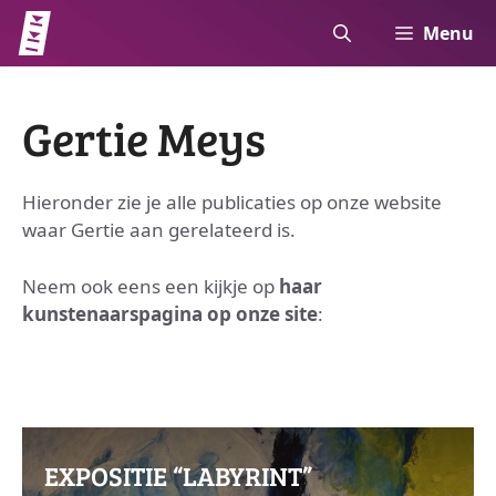
Ga
Menu
naar
de
inhoud
Gertie Meys
Hieronder zie je alle publicaties op onze website
waar Gertie aan gerelateerd is.
Neem ook eens een kijkje op
haar
kunstenaarspagina op onze site
:
EXPOSITIE “LABYRINT”