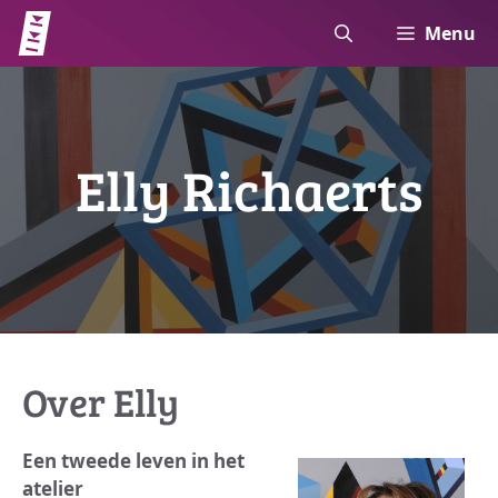
Ga
Menu
naar
de
inhoud
Elly Richaerts
Over Elly
Een tweede leven in het
atelier