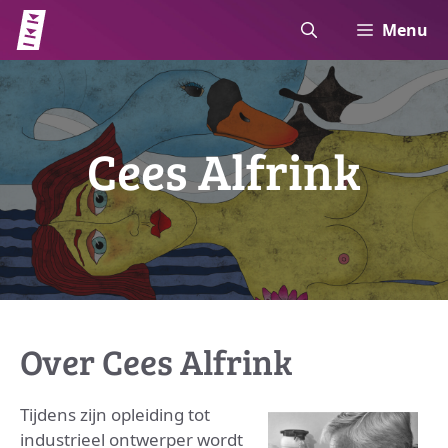
Ga
Menu
naar
de
inhoud
Cees Alfrink
Over Cees Alfrink
Tijdens zijn opleiding tot
industrieel ontwerper wordt