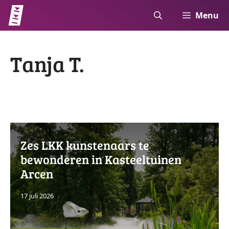
Ga
Menu
naar
de
inhoud
Tanja T.
Zes LKK kunstenaars te
bewonderen in Kasteeltuinen
Arcen
17 juli 2026