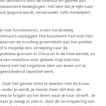
meer besmeurd door de vloeistof en gebrek aan
oeizamere bewegingen. Het idee dat je kijkt naar
st gegund wordt, veroorzaakt zelfs medelijden
zijn met functioneren, is een hardnekkig
nstenaars
unplugged
. Het kunstwerk had voor hen
waarvan de invulling grotendeels aan het publiek
f is mogelijk een verwijzing naar de
olitieke grenzen in China en in de hele wereld, en
s een metafoor voor globale migratiecrisis.
cieerd met het negatieve idee van leven om te
 geestdodend repetitief werk.
k. Door het gevoel soms te dweilen met de kraan
 ouder je wordt, je steeds meer tijd door de
greep te krijgen op het leven waar je naar streeft. Je
ar je slaagt er niet in, door de versnippering van