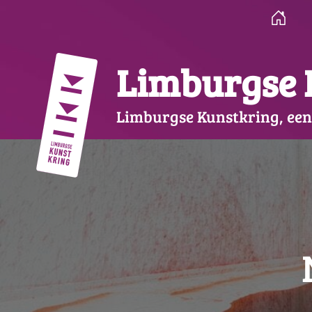
Ga
naar
de
inhoud
Limburgse 
Limburgse Kunstkring, een