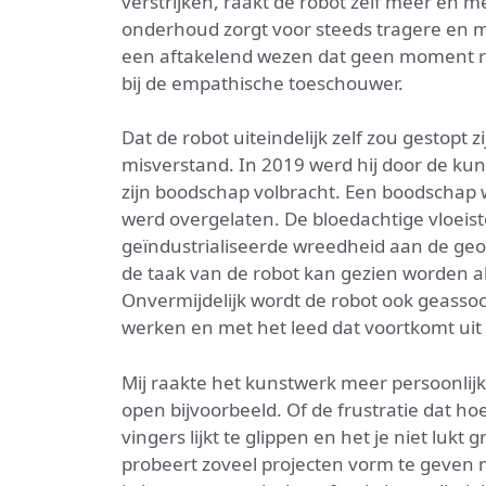
verstrijken, raakt de robot zelf meer en 
onderhoud zorgt voor steeds tragere en m
een aftakelend wezen dat geen moment ru
bij de empathische toeschouwer.
Dat de robot uiteindelijk zelf zou gestopt 
misverstand. In 2019 werd hij door de ku
zijn boodschap volbracht. Een boodschap 
werd overgelaten. De bloedachtige vloeisto
geïndustrialiseerde wreedheid aan de geop
de taak van de robot kan gezien worden al
Onvermijdelijk wordt de robot ook geasso
werken en met het leed dat voortkomt uit
Mij raakte het kunstwerk meer persoonlij
open bijvoorbeeld. Of de frustratie dat hoe
vingers lijkt te glippen en het je niet lukt 
probeert zoveel projecten vorm te geven ma