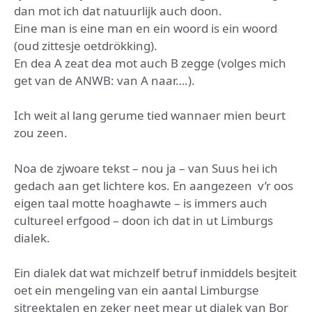
dan mot ich dat natuurlijk auch doon.
Eine man is eine man en ein woord is ein woord
(oud zittesje oetdrökking).
En dea A zeat dea mot auch B zegge (volges mich
get van de ANWB: van A naar….).
Ich weit al lang gerume tied wannaer mien beurt
zou zeen.
Noa de zjwoare tekst – nou ja – van Suus hei ich
gedach aan get lichtere kos. En aangezeen v’r oos
eigen taal motte hoaghawte – is immers auch
cultureel erfgood – doon ich dat in ut Limburgs
dialek.
Ein dialek dat wat michzelf betruf inmiddels besjteit
oet ein mengeling van ein aantal Limburgse
sjtreektalen en zeker neet mear ut dialek van Bor