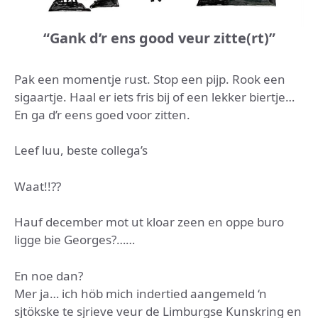
“Gank d’r ens good veur zitte(rt)”
Pak een momentje rust. Stop een pijp. Rook een
sigaartje. Haal er iets fris bij of een lekker biertje…
En ga d’r eens goed voor zitten.
Leef luu, beste collega’s
Waat!!??
Hauf december mot ut kloar zeen en oppe buro
ligge bie Georges?……
En noe dan?
Mer ja… ich höb mich indertied aangemeld ‘n
sjtökske te sjrieve veur de Limburgse Kunskring en