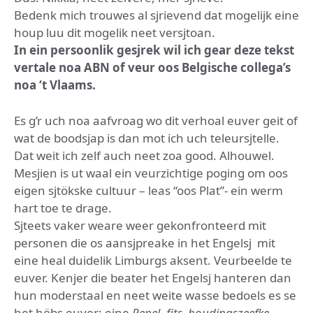
Bedenk mich trouwes al sjrievend dat mogelijk eine
houp luu dit mogelik neet versjtoan.
In ein persoonlik gesjrek wil ich gear deze tekst
vertale noa ABN of veur oos Belgische collega’s
noa ‘t Vlaams.
Es g’r uch noa aafvroag wo dit verhoal euver geit of
wat de boodsjap is dan mot ich uch teleursjtelle.
Dat weit ich zelf auch neet zoa good. Alhouwel.
Mesjien is ut waal ein veurzichtige poging om oos
eigen sjtökske cultuur – leas “oos Plat”- ein werm
hart toe te drage.
Sjteets vaker weare weer gekonfronteerd mit
personen die os aansjpreake in het Engelsj mit
eine heal duidelik Limburgs aksent. Veurbeelde te
euver. Kenjer die beater het Engelsj hanteren dan
hun moderstaal en neet weite wasse bedoels es se
het höbs euver: eine
Pepel
,
fits, houdingszeefke,