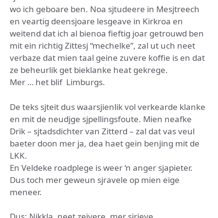
wo ich geboare ben. Noa sjtudeere in Mesjtreech
en veartig deensjoare lesgeave in Kirkroa en
weitend dat ich al bienoa fieftig joar getrouwd ben
mit ein richtig Zittesj “mechelke”, zal ut uch neet
verbaze dat mien taal geine zuvere koffie is en dat
ze beheurlik get bieklanke heat gekrege.
Mer … het blif Limburgs.
De teks sjteit dus waarsjienlik vol verkearde klanke
en mit de neudjge sjpellingsfoute. Mien neafke
Drik – sjtadsdichter van Zitterd – zal dat vas veul
baeter doon mer ja, dea haet gein benjing mit de
LKK.
En Veldeke roadplege is weer ‘n anger sjapieter.
Dus toch mer geweun sjravele op mien eige
meneer.
Dus: Nikkla, neet zeivere, mer sjrieve.