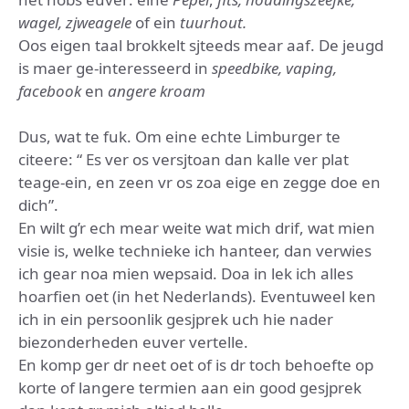
wagel, zjweagele
of ein
tuurhout.
Oos eigen taal brokkelt sjteeds mear aaf. De jeugd
is maer ge-interesseerd in
speedbike, vaping,
facebook
en
angere kroam
Dus, wat te fuk. Om eine echte Limburger te
citeere: “ Es ver os versjtoan dan kalle ver plat
teage-ein, en zeen vr os zoa eige en zegge doe en
dich”.
En wilt g’r ech mear weite wat mich drif, wat mien
visie is, welke technieke ich hanteer, dan verwies
ich gear noa mien wepsaid. Doa in lek ich alles
hoarfien oet (in het Nederlands). Eventuweel ken
ich in ein persoonlik gesjprek uch hie nader
biezonderheden euver vertelle.
En komp ger dr neet oet of is dr toch behoefte op
korte of langere termien aan ein good gesjprek