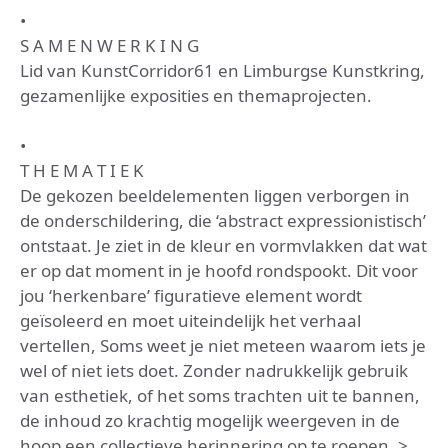
•
S A M E N W E R K I N G
Lid van KunstCorridor61 en Limburgse Kunstkring,
gezamenlijke exposities en themaprojecten.
•
T H E M A T I E K
De gekozen beeldelementen liggen verborgen in
de onderschildering, die ‘abstract expressionistisch’​
ontstaat. Je ziet in de kleur en vormvlakken dat wat
er op dat moment in je hoofd rondspookt. Dit voor
jou ‘herkenbare’ figuratieve element wordt
geïsoleerd en moet uiteindelijk het verhaal
vertellen, Soms weet je niet meteen waarom iets je
wel of niet iets doet. Zonder nadrukkelijk gebruik
van esthetiek, of het soms trachten uit te bannen,
de inhoud zo krachtig mogelijk weergeven in de
hoop een collectieve herinnering op te roepen. >