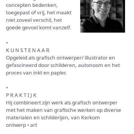
concepten bedenken,
toegepast of vrij, het maakt
niet zoveel verschil, het
goede gevoel komt vanzelf.
•
K U N S T E N A A R
Opgeleid als grafisch ontwerper/ illustrator en
gefascineerd door schilderen, autonoom en het
proces van inkt en papier.
•
P R A K T I J K
Hij combineert zijn werk als grafisch ontwerper
met het maken van grafische werken op diverse
materialen en schilderijen, van Kerkom
ontwerp • art