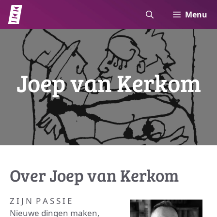
Ga
Menu
naar
de
inhoud
Joep van Kerkom
Over Joep van Kerkom
Z I J N P A S S I E
Nieuwe dingen maken,