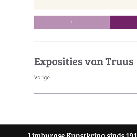
1
Exposities van Truus
Vorige
Limburgse Kunstkring sinds 19