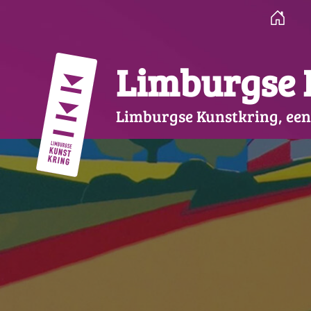
Ga
naar
de
inhoud
Limburgse 
Limburgse Kunstkring, een