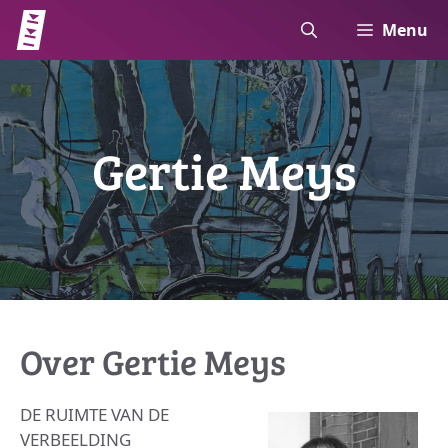
Ga
Menu
naar
de
inhoud
Gertie Meys
Over Gertie Meys
DE RUIMTE VAN DE
VERBEELDING